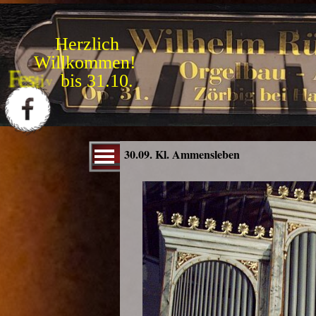
Direkt zum Seiteninhalt
Herzlich
Willkommen!
F
e
s
t
i
v
a
l
2
0
2
6
:
Menü überspringen
30.09. Kl. Ammensleben