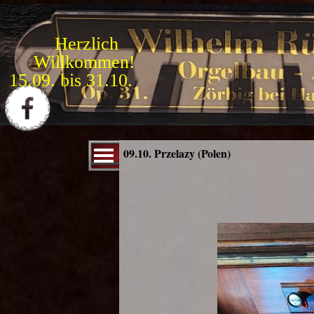
Direkt zum Seiteninhalt
Herzlich
Willkommen!
F
e
s
t
i
v
a
l
2
0
2
6
:
Menü überspringen
09.10. Przelazy (Polen)