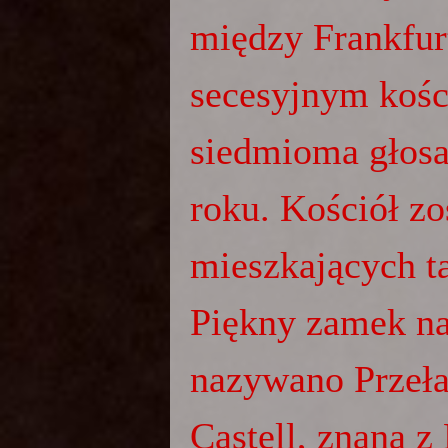
między Frankfur
secesyjnym kośc
siedmioma głosa
roku. Kościół zo
mieszkających t
Piękny zamek na
nazywano Przełaz
Castell, znana z 