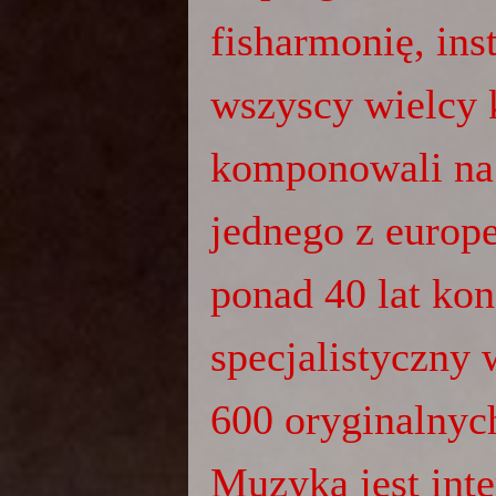
fisharmonię, ins
wszyscy wielcy
komponowali na 
jednego z europ
ponad 40 lat kon
specjalistyczny 
600 oryginalnyc
Muzyka jest inte