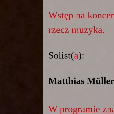
Wstęp na koncert
rzecz muzyka.
Solist(
a
):
Matthias Müller
W programie zna