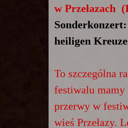
w Przełazach
(P
Sonderkonzert:
heiligen Kreuze
To szczególna ra
festiwalu mamy
przerwy w festi
wieś Przełazy. 