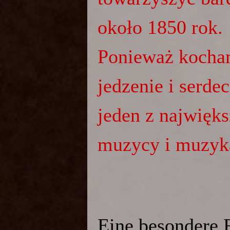
około 1850 rok.
Ponieważ kocham
jedzenie i serde
jeden z najwięk
muzycy i muzyka
Eine besondere F