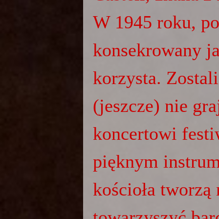
W 1945 roku, po
konsekrowany jak
korzysta. Zostal
(jeszcze) nie gr
koncertowi fest
pięknym instrum
kościoła tworzą
towarzyszyć bar