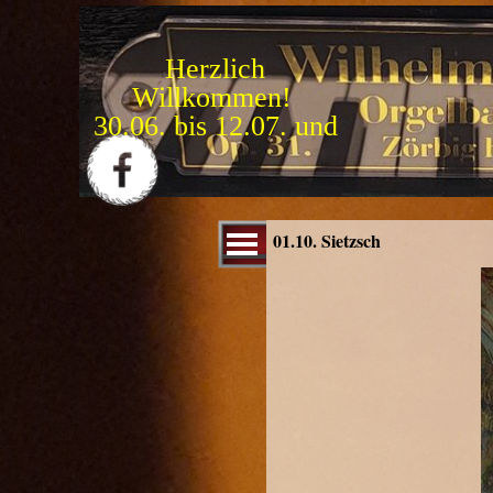
Direkt zum Seiteninhalt
Herzlich
Willkommen!
1
5
.
0
9
.
b
i
s
3
1
.
1
0
.
Menü überspringen
01.10. Sietzsch