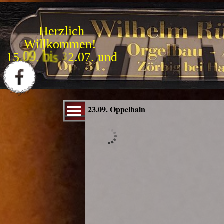
Direkt zum Seiteninhalt
Herzlich
Willkommen!
1
5
.
0
9
.
b
i
s
3
1
.
1
0
.
Menü überspringen
23.09. Oppelhain