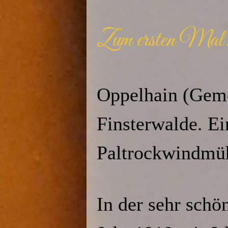
Zum ersten Mal m
Oppelhain (Geme
Finsterwalde. Ei
Paltrockwindmüh
In der sehr sch