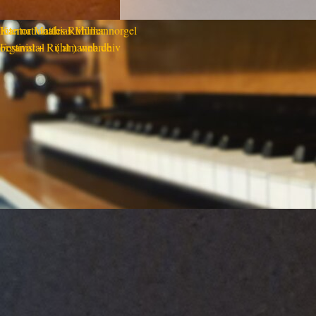
Internationales
Kantor
Matthias Müller
Rühlmannorgel
Festival + Rühlmannarchiv
organista1 ( at ) web.de
Zurück zum Seiteninhalt