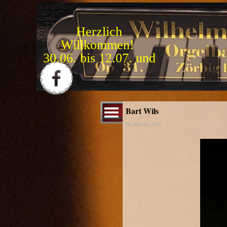
Direkt zum Seiteninhalt
Herzlich
Willkommen!
1
5
.
0
9
.
b
i
s
3
1
.
1
0
.
Menü überspringen
Bart Wils
Die Musiker 2026