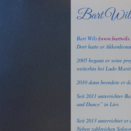
Bart Wil
Bart Wils
(
www.bartwils.
Dort hatte er Akkordeonu
2005 begann er seine pr
weiterhin bei Ludo Marië
2010 dann beendete er d
Seit 2011 unterrichter 
and Dance” in Lier.
Seit 2013 unterrichtet 
Neben zahlreichen Soloco