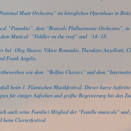
National Munt Orchestra” im königlichen Opernhaus in Brüs
sical “Pinnokio”, dem “Brussels Philharmonic Orchestra”, i
dem Musical “Fiddler on the roof” und ’14-’18.
r bei Oleg Sharov, Viktor Romanko, Theodoro Anzellotti, Cl
nd Frank Angelis.
ettbewerben wie dem “Belfius Classics” und dem “Internatio
ufall beim 1. Flämischen Musikfestival. Dieser kurze Auftrit
gten für einiges Aufsehen und größte Begeisterung bei den Zu
lich auch seine Familie) Mitglied der "Famille musicale" und 
 beim Clavierfestival.