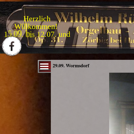
Direkt zum Seiteninhalt
Herzlich
Willkommen!
1
5
.
0
9
.
b
i
s
3
1
.
1
0
.
Menü überspringen
29.09. Wormsdorf