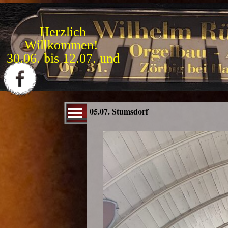
Direkt zum Seiteninhalt
Herzlich
Willkommen!
.
0
1
5
.
0
9
.
b
i
s
3
1
.
1
Menü überspringen
05.07. Stumsdorf