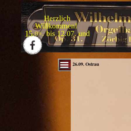
Direkt zum Seiteninhalt
Herzlich
Willkommen!
1
5
.
0
9
.
b
i
s
3
1
.
1
0
.
Menü überspringen
26.09. Ostrau