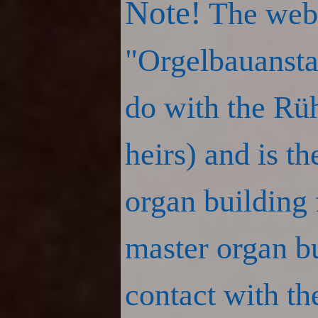
Note!
The websi
"Orgelbauansta
do with the Rüh
heirs) and is t
organ building 
master organ b
contact with th