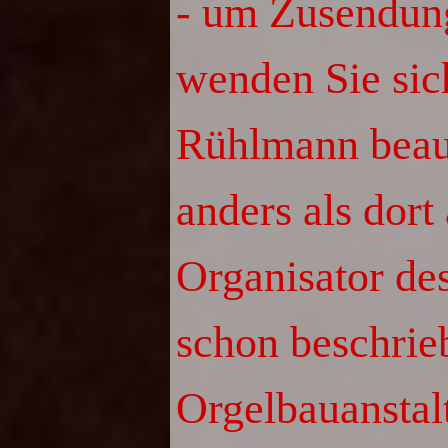
- um Zusendung 
wenden Sie sic
Rühlmann beauf
anders als dort
Organisator de
schon beschrie
Orgelbauanstal