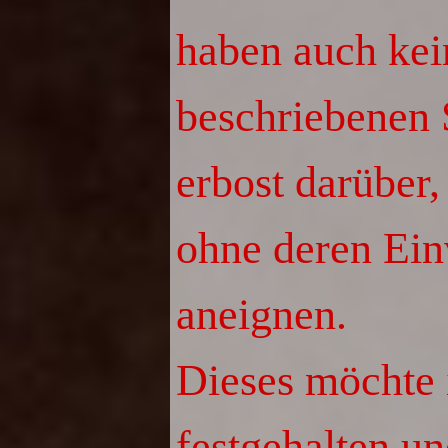
haben auch kei
beschriebenen 
erbost darüber,
ohne deren Ein
aneignen.
Dieses möchte i
festgehalten u