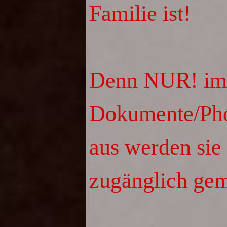
Familie ist!
Denn NUR! im 
Dokumente/Phot
aus werden sie 
zugänglich gem