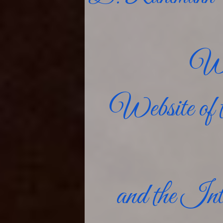
Wel
Website of 
and the In