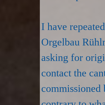
I have repeate
Orgelbau Rühlm
asking for orig
contact the ca
commissioned 
contrary to what