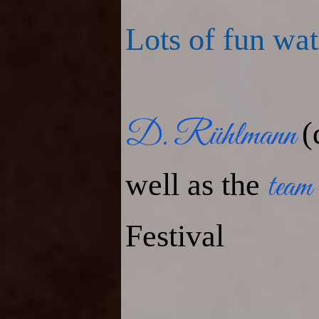
Lots of fun wat
D. Rühlmann
(
team
well as the
Festival