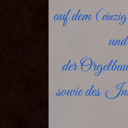
auf dem
(
einzig
und
der Orgelba
sowie des
Int