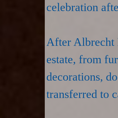
celebration aft
After Albrecht
estate, from fur
decorations, d
transferred to 