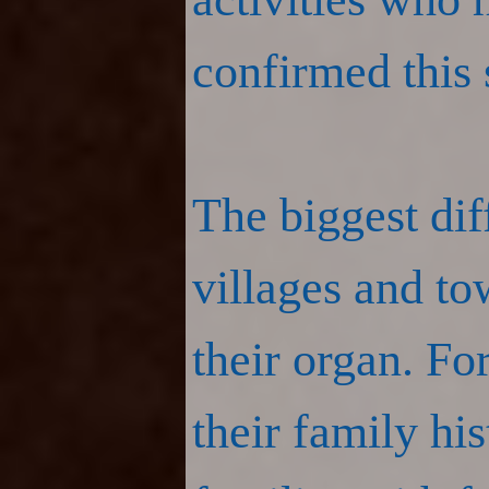
confirmed this 
The biggest dif
villages and to
their organ. Fo
their family hi