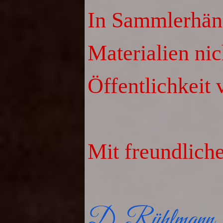
In Sammlerhän
Materialien nic
Öffentlichkeit 
Mit freundlich
D. Rühlmann