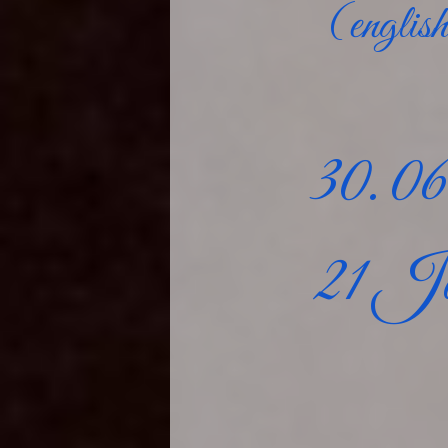
(englis
30. 06
21 Ja