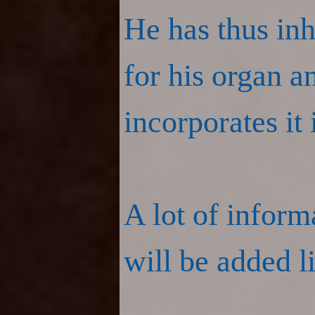
He has thus in
for his organ 
incorporates it 
A lot of informa
will be added lit