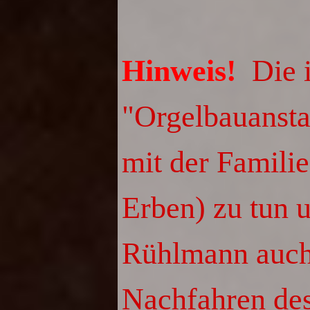
Hinweis!
Die i
"Orgelbauansta
mit der Famili
Erben) zu tun u
Rühlmann auch 
Nachfahren de