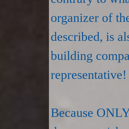
organizer of th
described, is a
building compan
representative!
Because ONLY!