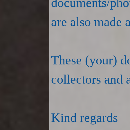
documents/phot
are also made a
These (your) d
collectors and a
Kind regards