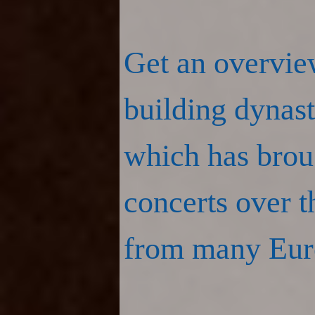
Get an overvie
building dynast
which has brou
concerts over 
from many Euro