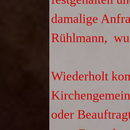
damalige Anfr
Rühlmann, wurd
Wiederholt kom
Kirchengemein
oder Beauftragt