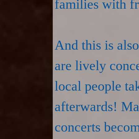
families with f
And this is als
are lively conc
local people t
afterwards! Ma
concerts become