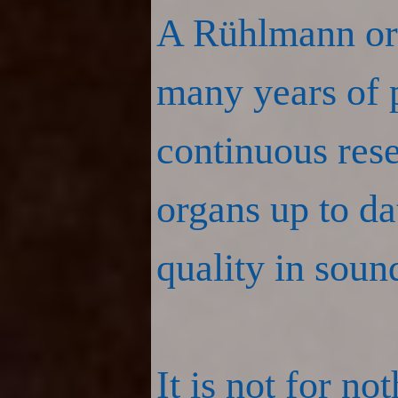
A Rühlmann orga
many years of p
continuous res
organs up to da
quality in soun
It is not for no