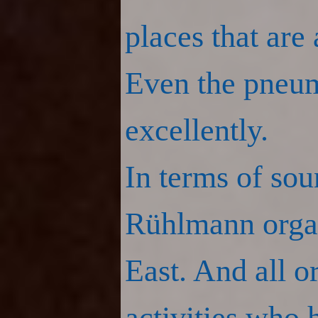
places that are
Even the pneuma
excellently.
In terms of so
Rühlmann organ
East. And all o
activities who h