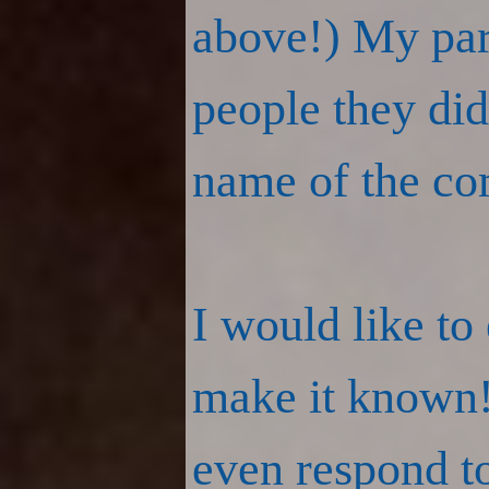
above!) My pare
people they di
name of the co
I would like to
make it known
even respond to